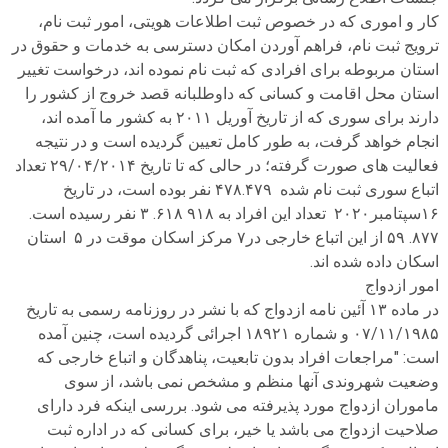
کار و اموری که در خصوص ثبت اطلاعات هویتی، امور ثبت نام،
ترویج ثبت نام، فراهم آوردن امکان دسترسی به خدمات و حقوق در
استان مربوطه برای افرادی که ثبت نام نموده اند، درخواست تغییر
استان محل اقامت و کسانی که داوطلبانه قصد خروج از کشور را
دارند برای سوری که از تاریخ آوریل ۲۰۱۱ به کشور ما آمده اند،
انجام خواهد گرفت، به طور کامل تعیین گردیده است و در نتیجه
فعالیت های صورت گرفته؛ در حالی که تا تاریخ ۲۹/۰۴/۲۰۱۴ تعداد
اتباع سوری ثبت نام شده ۴۷۸.۴۷۹ نفر بوده است، در تاریخ
۱۶سپتامبر۲۰۲۰ تعداد این افراد به ۹۱۸ ۶۱۸. ۳ نفر رسیده است.
۸۷۷. ۵۹ از این اتباع خارجی در۷ مرکز اسکان موقت در ۵ استان
اسکان داده شده اند.
امور ازدواج
در ماده ۱۳ آئین نامه ازدواج که با نشر در روزنامه رسمی به تاریخ
۰۷/۱۱/۱۹۸۵ و شماره ۱۸۹۲۱ اجرائی گردیده است، چنین آمده
است: "مراجعات افراد بدون تابعیت، پناهدگان و اتباع خارجی که
وضعیت شهروندی آنها منظم و مشخص نمی باشد، از سوی
ماموران ازدواج مورد پذیرفته می شود. بررسی اینکه فرد دارای
صلاحیت ازدواج می باشد یا خیر، برای کسانی که در اداره ثبت