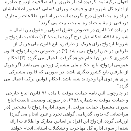
احوال ترکیه ثبت گردیده اند، از طریق برگه صلاحیت ازدواج صادره
از اداره کل شهروندی و جمعیت و برای کسانی که هنوز اطلاعاتشان
در اداره ثبت احوال درج نگردیده است بر اساس اطلاعات و مدارک
دریافتی از مقامات اداره امنیت تثبیت می گردد."
در ماده ۱۳ قانون در خصوص حقوق اصولی و حقوق بین الملل به
شماره ۵۷۱۸، احکام ذیل درج گردیده است؛ "(۱) صلاحیت ازدواج و
شروط ازدواج برای هریک از طرفین، تابع قانون ملی هر یک از
طرفین در حین ازدواج می باشد. (۲) در خصوص نحوه ازدواج، قانون
کشوری که در آن انجام خواهد گرفت، اعمال می گردد. (۳) احکام
عمومی ازدواج، تابع احکام ملی مشترک زوجین می باشد. اگر هریک
از طرفین تابع کشور دیگری باشد، در صورتی که قانون مشترکی
برای هر دوی آنها وجود نداشته باشد، احکام قوانین ترکیه اعمال می
گردد."
در چارچوب آئین نامه حمایت موقت با ماده ۹۱ قانون اتباع خارجی
و حمایت موقت به شماره ۶۴۵۸، در صورتی وضعیت تابعیت اتباع
سوری مشمول حمایت موقت، از سوی اداره ازدواج نا مشخص (در
مراجعاتی که بدون گذرنامه، گواهی تجرد و غیره انجام می گیرد)
ارزیابی گردد، ازدواج این افراد بر اساس مدارک و اطلاعات ارائه
شده از سوی اداره کل مهاجرت و تشکیلات استانی انجام خواهد