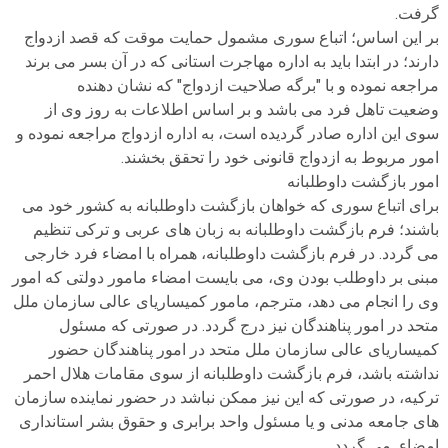
گرفت.
بر این اساس؛ اتباع سوری مشمول حمایت موقت که قصد ازدواج
دارند؛ در ابتدا باید به اداره مهاجرت استانی که در آن بسر می برند
مراجعه نموده و با "برگه صلاحیت ازدواج" که نشان دهنده
وضعیت تاهل فرد می باشد و بر اساس اطلاعات به روز وی از
سوی این اداره صادر گردیده است، به اداره ازدواج مراجعه نموده و
امور مربوط به ازدواج قانونی خود را تحقق بخشند.
امور بازگشت داوطلبانه
برای اتباع سوری که خواهان بازگشت داوطلبانه به کشور خود می
باشند؛ فرم بازگشت داوطلبانه به زبان های عربی و ترکی تنظیم
می گردد. در فرم بازگشت داوطلبانه، همراه با امضاء فرد خارجی
مبنی بر داوطلب بودن وی، می بایست امضاء مامور دولتی که امور
وی را انجام می دهد، مترجم، مامور کمیساریای عالی سازمان ملل
متحد در امور پناهندگان نیز درج گردد. در صورتی که مسئول
کمیساریای عالی سازمان ملل متحد در امور پناهندگان حضور
نداشته باشد، فرم بازگشت داوطلبانه از سوی مقامات هلال احمر
ترکیه، در صورتی که این نیز ممکن نباشد در حضور نماینده سازمان
های جامعه مدنی و یا مسئول واحد برابری و حقوق بشر استانداری
امضاء می گردد.