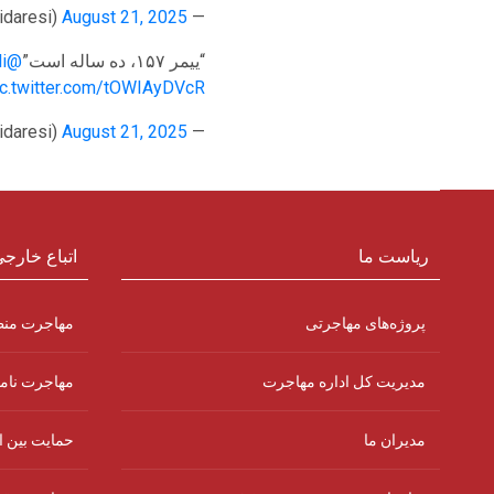
August 21, 2025
— Göç İdaresi Başkanlığı (@Gocidaresi)
“ییمر ۱۵۷، ده ساله است”
@yimer157
i
ic.twitter.com/tOWIAyDVcR
August 21, 2025
— Göç İdaresi Başkanlığı (@Gocidaresi)
ریاست ما
اتباع خارج
پروژه‌های مهاجرتی
مهاجرت من
مدیریت کل اداره مهاجرت
مهاجرت نام
مدیران ما
حمایت بین ا