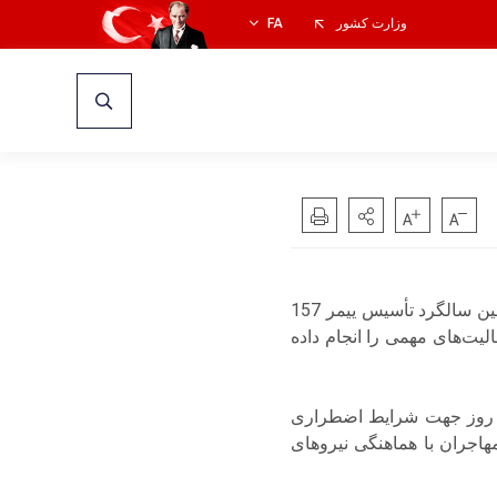
وزارت کشور
FA
رئیس اداره مهاجرت، حسین کوک، در گفت‌ وگو با خبرنگار خبرگزاری آناتولی (AA)به مناسبت دهمین سالگرد تأسیس ییمر 157
یخ ۲۰ اوت ۲۰۱۵، طی ده سال گذشته فعالیت‌های مهمی را انجام داده
ه به اینکه ییمر 157 در 7 روز هفته و 24 ساعت شبانه روز جهت شرایط اضطراری
اجران با هماهنگی نیروهای