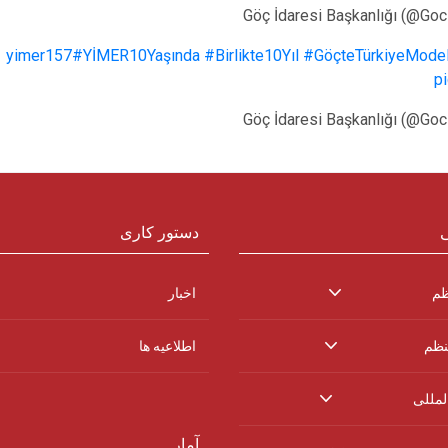
#YİMER10Yaşında
#Birlikte10Yıl
#GöçteTürkiyeModel
p
ی
دستور کاری
ظم
اخبار
نظم
اطلاعیه ها
لمللی
آمار