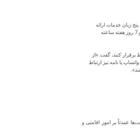
نج زبان خدمات ارائه
می‌دهیم. همکاران ما به زبان‌های ترکی، انگلیسی، فارسی، عربی و روسی در 24 ساعت شبانه روز و 7 روز هفته ساعته
 برقرار کنند، گفت: «از
تساپ یا نامه نیز ارتباط
ند».
ا عمدتاً بر امور اقامتی و