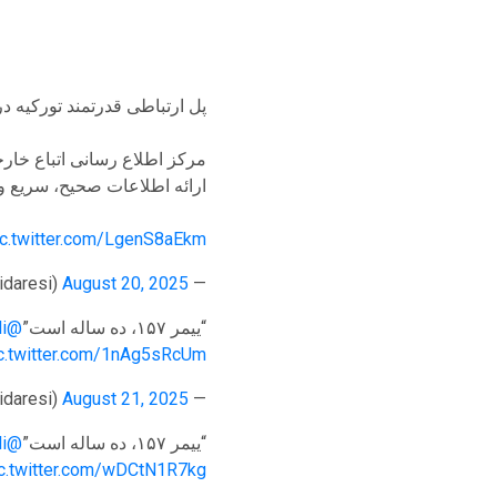
پل ارتباطی قدرتمند تورکیه در حوزه مها
ارائه اطلاعات صحیح، سریع و 
ic.twitter.com/LgenS8aEkm
August 20, 2025
— Göç İdaresi Başkanlığı (@Gocidaresi)
“ییمر ۱۵۷، ده ساله است”
@yimer157
i
c.twitter.com/1nAg5sRcUm
August 21, 2025
— Göç İdaresi Başkanlığı (@Gocidaresi)
“ییمر ۱۵۷، ده ساله است”
@yimer157
i
c.twitter.com/wDCtN1R7kg