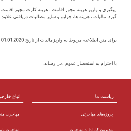
پیگیری و واریز هزینه مجوز اقامت ، هزینه کارت مجوز اقامت 
گیرد. مالیات ، هزینه ها، جرایم و سایر مطالبات دریافتی علاو
برای متن اطلاعیه مربوط به واریزمالیات از تاریخ 01.01.2020 که توسط بانک ها صورت خواهد گرفت ،کلیک کنید
با احترام به استحضار عموم می رساند.
ریاست ما
اتباع خارج
پروژه‌های مهاجرتی
مهاجرت من
مدیریت کل اداره مهاجرت
مهاجرت نام