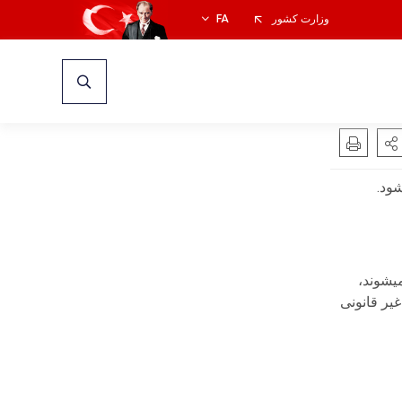
وزارت کشور
FA
ود.
ا پسوندهای com, com.tr و غیره ظاهر میشوند،
یر قانونی