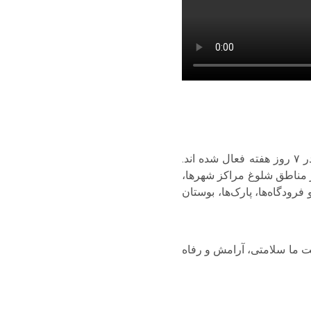
«۳۷۵ وسیله نقلیه سیار مهاجرت ما در ۸۱ استانمان از ۲۲ دسامبر ۲۰۲۵ به صورت ۲۴ ساعته و در ۷ روز هفته فعال شده اند.
ل‌های ما در مناطق شلوغ مراکز شهرها،
رودگاه‌ها، پارک‌ها، بوستان
د اظهار داشت: «امیدواریم سال ۲۰۲۶ برای کشور و ملت ما سلامتی، آرامش و رفاه