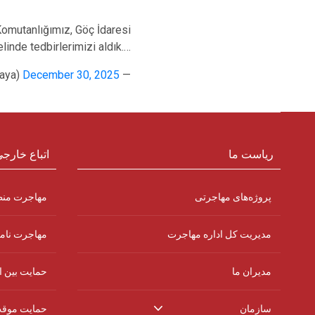
 Komutanlığımız, Göç İdaresi
inde tedbirlerimizi aldık.…
December 30, 2025
— Ali Yerlikaya (@AliYerlikaya)
ریاست ما
اتباع خارج
پروژه‌های مهاجرتی
مهاجرت من
مدیریت کل اداره مهاجرت
مهاجرت نام
مدیران ما
حمایت بین ا
سازمان
حمایت موق