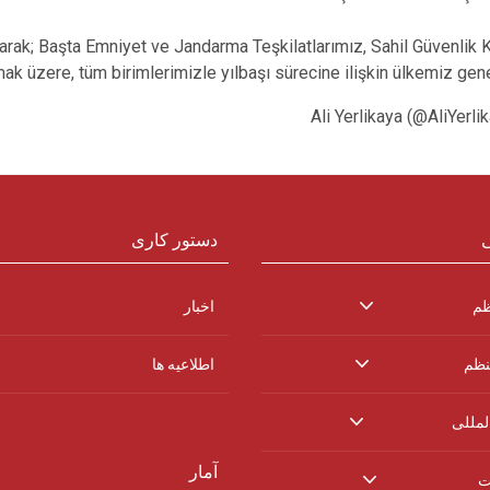
olarak; Başta Emniyet ve Jandarma Teşkilatlarımız, Sahil Güvenlik
k üzere, tüm birimlerimizle yılbaşı sürecine ilişkin ülkemiz genel
ی
دستور کاری
ظم
اخبار
نظم
اطلاعیه ها
لمللی
آمار
ت